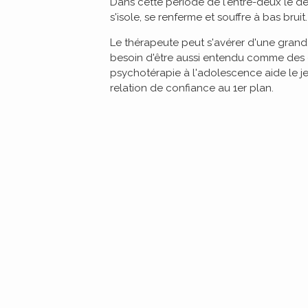
Dans cette période de l'entre-deux le deui
s'isole, se renferme et souffre à bas bruit.
Le thérapeute peut s'avérer d'une grande
besoin d'être aussi entendu comme des en
psychotérapie à l'adolescence aide le jeu
relation de confiance au 1er plan.