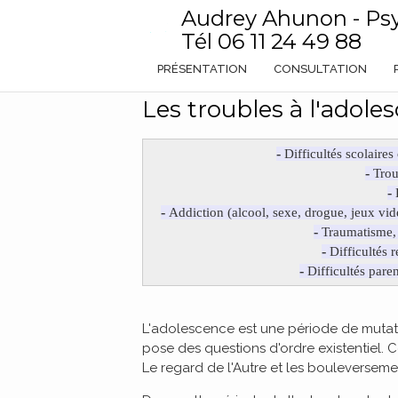
Audrey Ahunon - Ps
Tél
06 11 24 49 88
PRÉSENTATION
CONSULTATION
Les troubles à l'adole
-
Difficultés scolaires
-
Trou
-
-
Addiction (alcool, sexe, drogue, jeux vid
-
Traumatisme, 
-
Difficultés r
-
Difficultés pare
L'adolescence est une période de mutati
pose des questions d'ordre existentiel. Ce
Le regard de l'Autre et les bouleversemen