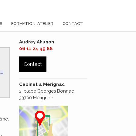
S
FORMATION, ATELIER
CONTACT
Audrey Ahunon
06 11 24 49 88
Contact
..
Cabinet à Mérignac
2, place Georges Bonnac
33700 Mérignac
même.