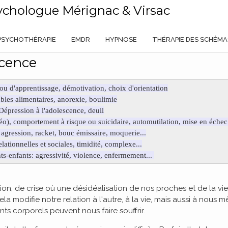
ychologue Mérignac & Virsac
PSYCHOTHÉRAPIE
EMDR
HYPNOSE
THÉRAPIE DES SCHÉMA
scence
 ou d'apprentissage, démotivation, choix d'orientation
bles alimentaires, anorexie, boulimie
Dépression à l'adolescence, deuil
éo), comportement à risque ou suicidaire, automutilation, mise en échec.
agression, racket, bouc émissaire, moquerie...
elationnelles et sociales, timidité, complexe...
nts-enfants: agressivité, violence, enfermement...
on, de crise où une désidéalisation de nos proches et de la vie
la modifie notre relation à l'autre, à la vie, mais aussi à nous 
ts corporels peuvent nous faire souffrir.