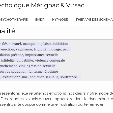
ychologue Mérignac & Virsac
PSYCHOTHÉRAPIE
EMDR
HYPNOSE
THÉRAPIE DES SCHÉMA
alité
désir sexuel, manque de plaisir, inhibition
'érection, vaginisme, frigidité, blocage, peur
lation précoce, impuissance sexuelle
 infidélité, culpabilité, violence conjugale
ouchement, viol, agression sexuelle
ort de séduction, fantasme, érotisme
, exhibitionnisme, addiction sexuelle, souffrance...
 ressentons, elle reflète nos émotions, nos désirs, notre mode d
. Des troubles sexuels peuvent apparaitre dans la dynamique 
essenti par le couple comme une frustration qui le remet en