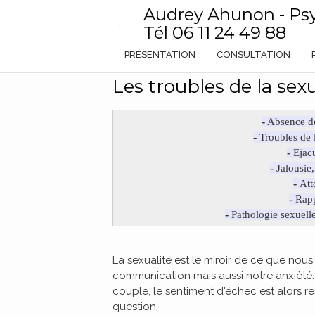
Audrey Ahunon - Ps
Tél
06 11 24 49 88
PRÉSENTATION
CONSULTATION
Les troubles de la sexu
-
Absence de 
-
Troubles de l
-
Ejacu
-
Jalousie,
-
Att
-
Rapp
-
Pathologie sexuelle
La sexualité est le miroir de ce que nous
communication mais aussi notre anxièté
couple, le sentiment d'échec est alors r
question.