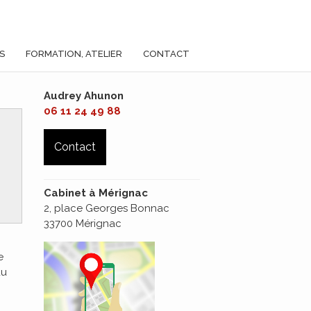
S
FORMATION, ATELIER
CONTACT
Audrey Ahunon
06 11 24 49 88
Contact
Cabinet à Mérignac
2, place Georges Bonnac
33700 Mérignac
e
du