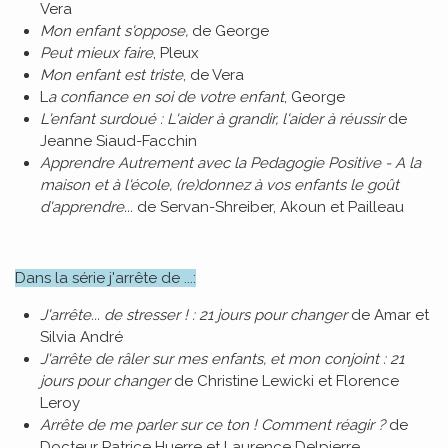
Vera
Mon enfant s'oppose,
de George
Peut mieux faire
, Pleux
Mon enfant est triste
, de Vera
L
a confiance en soi de votre enfant
, George
L'enfant surdoué : L'aider à grandir, l'aider à réussir
de
Jeanne Siaud-Facchin
Apprendre Autrement avec la Pedagogie Positive - A la
maison et à l'école, (re)donnez à vos enfants le goût
d'apprendre...
de Servan-Shreiber, Akoun et Pailleau
Dans la série j'arrête de ...:
J'arrête... de stresser ! : 21 jours pour changer
de Amar et
Silvia André
J'arrête de râler sur mes enfants, et mon conjoint : 21
jours pour changer
de Christine Lewicki et Florence
Leroy
Arrête de me parler sur ce ton ! Comment réagir ?
de
Docteur Patrice Huerre et Laurence Delpierre